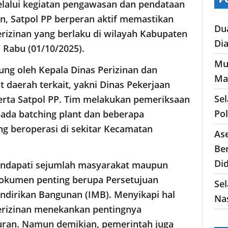
elalui kegiatan pengawasan dan pendataan
n, Satpol PP berperan aktif memastikan
Du
rizinan yang berlaku di wilayah Kabupaten
Di
Rabu (01/10/2025).
Mu
ng oleh Kepala Dinas Perizinan dan
Ma
 daerah terkait, yakni Dinas Pekerjaan
Se
erta Satpol PP. Tim melakukan pemeriksaan
Po
ada batching plant dan beberapa
 beroperasi di sekitar Kecamatan
As
Ber
Di
endapati sejumlah masyarakat maupun
okumen penting berupa Persetujuan
Sel
ndirikan Bangunan (IMB). Menyikapi hal
Nas
perizinan menekankan pentingnya
uran. Namun demikian, pemerintah juga