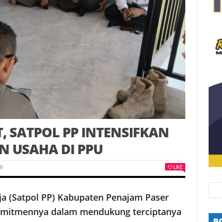
, SATPOL PP INTENSIFKAN
N USAHA DI PPU
LIKE
0
ja (Satpol PP) Kabupaten Penajam Paser
omitmennya dalam mendukung terciptanya
P