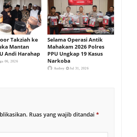
oor Takziah ke
Selama Operasi Antik
uka Mantan
Mahakam 2026 Polres
PU Andi Harahap
PPU Ungkap 19 Kasus
Narkoba
gu 06, 2026
Audrey
Jul 31, 2026
blikasikan.
Ruas yang wajib ditandai
*