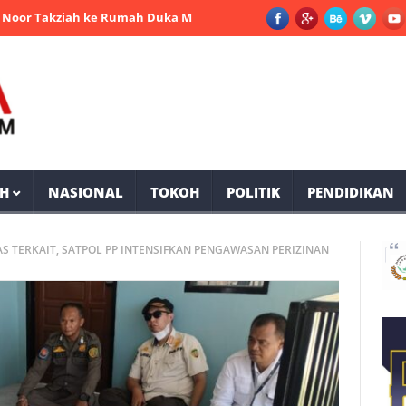
ziah ke Rumah Duka Mantan Bupati PPU Andi Harahap
Selama Op
H
NASIONAL
TOKOH
POLITIK
PENDIDIKAN
S TERKAIT, SATPOL PP INTENSIFKAN PENGAWASAN PERIZINAN