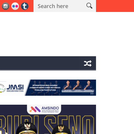
erasi Antik Mahakam 2026 Polres PPU Ungkap 19 Kasus Narkoba