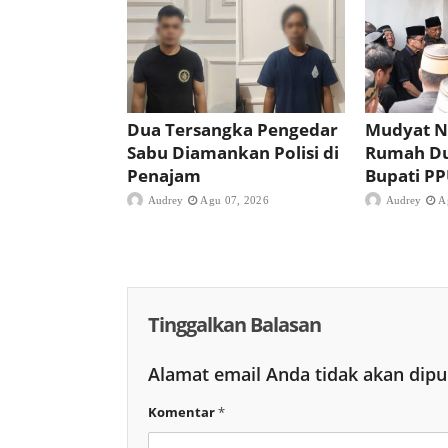
Dua Tersangka Pengedar
Mudyat N
Sabu Diamankan Polisi di
Rumah D
Penajam
Bupati P
Audrey
Agu 07, 2026
Audrey
A
Tinggalkan Balasan
Alamat email Anda tidak akan dipu
Komentar
*