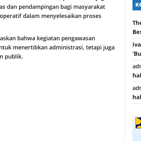
K
tas dan pendampingan bagi masyarakat
operatif dalam menyelesaikan proses
Th
Be
gaskan bahwa kegiatan pengawasan
iv
tuk menertibkan administrasi, tetapi juga
‘B
n publik.
ad
ha
ad
ha