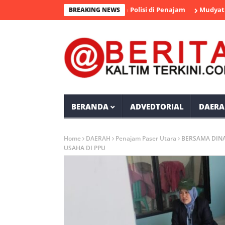
ka Pengedar Sabu Diamankan Polisi di Penajam
Mudyat Noor Tak
BREAKING NEWS
BERANDA
ADVEDTORIAL
DAERA
Home
DAERAH
Penajam Paser Utara
BERSAMA DINA
USAHA DI PPU