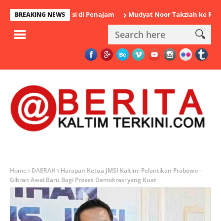
iamankan Polisi di Penajam
Mudyat Noor Takziah ke Rumah Duk
BREAKING NEWS
Home
DAERAH
Harapan Ketua JMSI Kaltim: Pelantikan Prabowo –
Gibran Awal Baru Bagi Proses Demokrasi yang Kuat