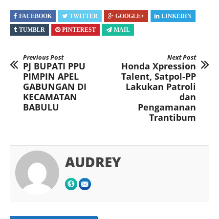
FACEBOOK
TWITTER
GOOGLE+
LINKEDIN
TUMBLR
PINTEREST
MAIL
Previous Post
Next Post
PJ BUPATI PPU
Honda Xpression
PIMPIN APEL
Talent, Satpol-PP
GABUNGAN DI
Lakukan Patroli
KECAMATAN
dan
BABULU
Pengamanan
Trantibum
AUDREY