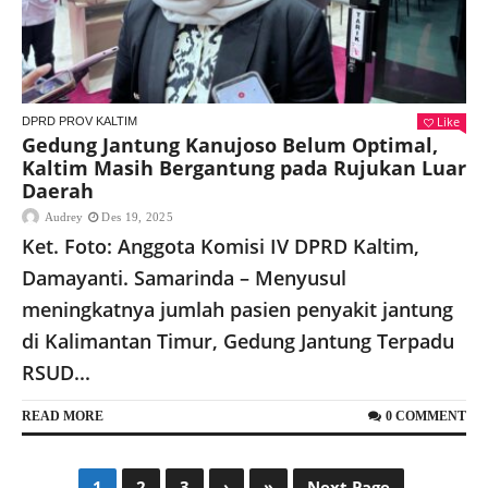
Like
DPRD PROV KALTIM
Gedung Jantung Kanujoso Belum Optimal,
Kaltim Masih Bergantung pada Rujukan Luar
Daerah
Audrey
Des 19, 2025
Ket. Foto: Anggota Komisi IV DPRD Kaltim,
Damayanti. Samarinda – Menyusul
meningkatnya jumlah pasien penyakit jantung
di Kalimantan Timur, Gedung Jantung Terpadu
RSUD...
READ MORE
0 COMMENT
1
2
3
›
»
Next Page