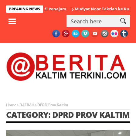
kan Polisi di Penajam
Mudyat Noor Takziah ke Rumah Duka Man
BREAKING NEWS
Home
DAERAH
DPRD Prov Kaltim
CATEGORY: DPRD PROV KALTIM