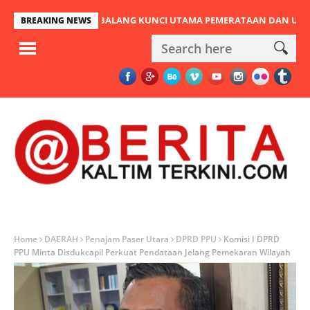
BATAN PULAU BALANG KUNCI UTAMA PEMERATAAN DAN URAT NADI 
BREAKING NEWS
Home
DAERAH
Penajam Paser Utara
DPRD PPU
Komisi I DPRD
PPU Minta Disdukcapil Perkuat Pendataan Jelang Pemekaran Wilayah