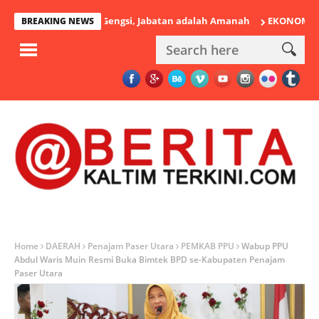
ukan Sekadar Gengsi, Jabatan adalah Amanah
EKONOMI LESU: PE
BREAKING NEWS
Home
DAERAH
Penajam Paser Utara
PEMKAB PPU
Wabup PPU
Abdul Waris Muin Resmi Buka Bimtek BPD se-Kabupaten Penajam
Paser Utara