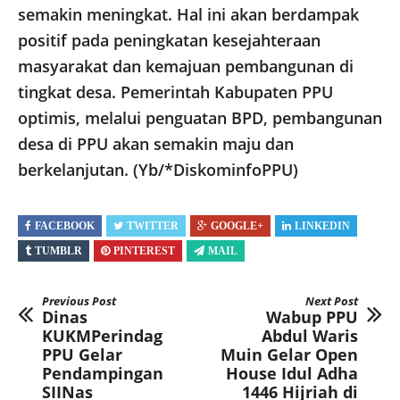
semakin meningkat. Hal ini akan berdampak
positif pada peningkatan kesejahteraan
masyarakat dan kemajuan pembangunan di
tingkat desa. Pemerintah Kabupaten PPU
optimis, melalui penguatan BPD, pembangunan
desa di PPU akan semakin maju dan
berkelanjutan. (Yb/*DiskominfoPPU)
FACEBOOK
TWITTER
GOOGLE+
LINKEDIN
TUMBLR
PINTEREST
MAIL
Previous Post
Next Post
Dinas
Wabup PPU
KUKMPerindag
Abdul Waris
PPU Gelar
Muin Gelar Open
Pendampingan
House Idul Adha
SIINas
1446 Hijriah di