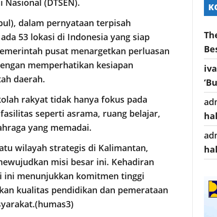
 Nasional (DTSEN).
K
Ipul), dalam pernyataan terpisah
Th
da 53 lokasi di Indonesia yang siap
Be
Pemerintah pusat menargetkan perluasan
 dengan memperhatikan kesiapan
iv
tah daerah.
‘B
olah rakyat tidak hanya fokus pada
ad
fasilitas seperti asrama, ruang belajar,
ha
lahraga yang memadai.
ad
atu wilayah strategis di Kalimantan,
ha
mewujudkan misi besar ini. Kehadiran
i ini menunjukkan komitmen tinggi
an kualitas pendidikan dan pemerataan
syarakat.(humas3)