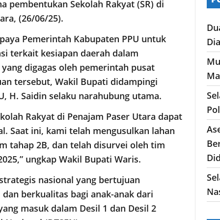
na pembentukan Sekolah Rakyat (SR) di
ra, (26/06/25).
Du
 upaya Pemerintah Kabupaten PPU untuk
Di
i terkait kesiapan daerah dalam
Mu
yang digagas oleh pemerintah pusat
Ma
n tersebut, Wakil Bupati didampingi
Se
U, H. Saidin selaku narahubung utama.
Po
kolah Rakyat di Penajam Paser Utara dapat
As
. Saat ini, kami telah mengusulkan lahan
Ber
m tahap 2B, dan telah disurvei oleh tim
Di
025,” ungkap Wakil Bupati Waris.
Sel
trategis nasional yang bertujuan
Nas
dan berkualitas bagi anak-anak dari
ang masuk dalam Desil 1 dan Desil 2