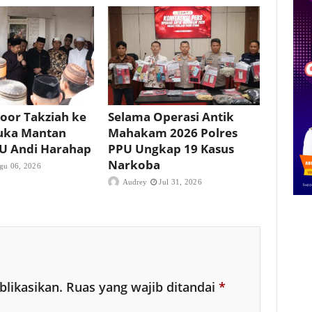
oor Takziah ke
Selama Operasi Antik
uka Mantan
Mahakam 2026 Polres
PU Andi Harahap
PPU Ungkap 19 Kasus
Narkoba
gu 06, 2026
Audrey
Jul 31, 2026
blikasikan.
Ruas yang wajib ditandai
*