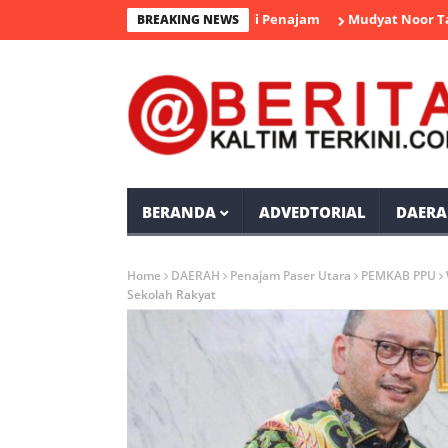
gedar Sabu Diamankan Polisi di Penajam
Mudyat Noor Takziah 
BREAKING NEWS
BERANDA
ADVEDTORIAL
DAERA
Home
DAERAH
Penajam Paser Utara
PEMKAB PPU
Sekolah Rakyat