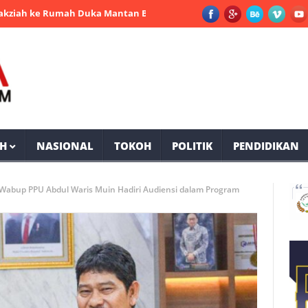
ke Rumah Duka Mantan Bupati PPU Andi Harahap
Selama Operasi
H
NASIONAL
TOKOH
POLITIK
PENDIDIKAN
Wabup PPU Abdul Waris Muin Hadiri Audiensi dalam Program