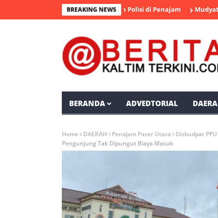
ngka Pengedar Sabu Diamankan Polisi di Penajam
Mudyat Noor T
BREAKING NEWS
BERANDA
ADVEDTORIAL
DAERA
Home
DAERAH
Penajam Paser Utara
Disbudpar PPU
Pengunjung Tak Dipungut Biaya Masuk