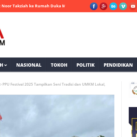
akziah ke Rumah Duka Mantan Bupati PPU Andi Harahap
Selama
H
NASIONAL
TOKOH
POLITIK
PENDIDIKAN
PPU Festival 2025 Tampilkan Seni Tradisi dan UMKM Lokal,