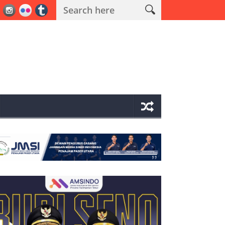
 Operasi Antik Mahakam 2026 Polres PPU Ungkap 19 Kasus Narkoba