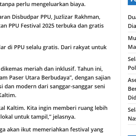
tanpa perlu mengeluarkan biaya.
aran Disbudpar PPU, Juzlizar Rakhman,
Du
an PPU Festival 2025 terbuka dan gratis
Di
Mu
Ma
ar di PPU selalu gratis. Dari rakyat untuk
Se
Po
 dikemas meriah dan inklusif. Tahun ini,
am Paser Utara Berbudaya”, dengan sajian
As
si dan modern dari sanggar-sanggar seni
Ber
Kaltim.
Di
okal Kaltim. Kita ingin memberi ruang lebih
Sel
okal untuk tampil,” jelasnya.
Nas
ga akan ikut memeriahkan festival yang