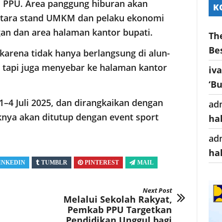
i PPU. Area panggung hiburan akan
K
entara stand UMKM dan pelaku ekonomi
ngan dan area halaman kantor bupati.
Th
Be
 karena tidak hanya berlangsung di alun-
 tapi juga menyebar ke halaman kantor
iv
‘B
1–4 Juli 2025, dan dirangkaikan dengan
ad
knya akan ditutup dengan event sport
ha
ad
ha
INKEDIN
TUMBLR
PINTEREST
MAIL
Next Post
Melalui Sekolah Rakyat,
Pemkab PPU Targetkan
Pendidikan Unggul bagi