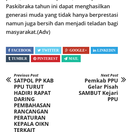
Paskibraka tahun ini dapat menghasilkan
generasi muda yang tidak hanya berprestasi
namun juga bersih dan menjadi teladan bagi
masyarakat.(Adv)
FACEBOOK
TWITTER
GOOGLE+
LINKEDIN
TUMBLR
PINTEREST
MAIL
Previous Post
Next Post
SATPOL PP KAB
Pemkab PPU
PPU TURUT
Gelar Pisah
HADIRI RAPAT
SAMBUT Kejari
DARING
PPU
PEMBAHASAN
RANCANGAN
PERATURAN
KEPALA OIKN
TERKAIT