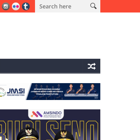
oba
Aset Bandar Sabu-sabu Muara Komam Bernilai Miliaran Rupiah