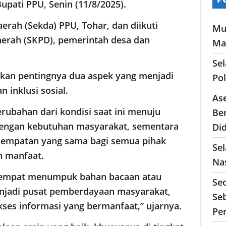
Bupati PPU, Senin (11/8/2025).
aerah (Sekda) PPU, Tohar, dan diikuti
Mu
aerah (SKPD), pemerintah desa dan
Ma
Se
an pentingnya dua aspek yang menjadi
Po
 inklusi sosial.
As
rubahan dari kondisi saat ini menuju
Ber
 dengan kebutuhan masyarakat, sementara
Di
esempatan yang sama bagi semua pihak
Sel
h manfaat.
Nas
 tempat menumpuk bahan bacaan atau
Se
njadi pusat pemberdayaan masyarakat,
Seb
kses informasi yang bermanfaat,” ujarnya.
Pe