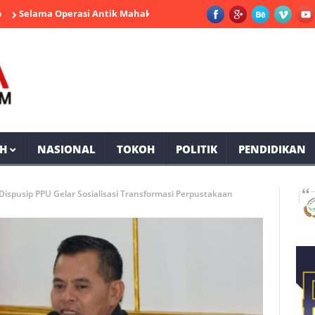
lama Operasi Antik Mahakam 2026 Polres PPU Ungkap 19 Kasus Nark
H
NASIONAL
TOKOH
POLITIK
PENDIDIKAN
Dispusip PPU Gelar Sosialisasi Transformasi Perpustakaan