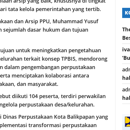
laan arsip yang baik, khususnya di tingkat
ari tata kelola pemerintahan yang tertib.
K
takaan dan Arsip PPU, Muhammad Yusuf
Th
n sejumlah dasar hukum dan tujuan
Be
iv
rtujuan untuk meningkatkan pengetahuan
‘B
kelurahan terkait konsep TPBIS, mendorong
an dalam pengembangan perpustakaan
ad
serta menciptakan kolaborasi antara
ha
akaan, dan masyarakat.
ad
ut diikuti 104 peserta, terdiri perwakilan
ha
engelola perpustakaan desa/kelurahan.
ri Dinas Perpustakaan Kota Balikpapan yang
plementasi transformasi perpustakaan