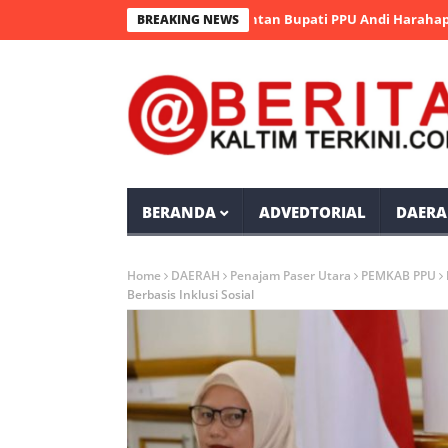
or Takziah ke Rumah Duka Mantan Bupati PPU Andi Harahap
Se
BREAKING NEWS
BERANDA
ADVEDTORIAL
DAERA
Home
DAERAH
Penajam Paser Utara
PEMKAB PPU
Berbasis Inklusi Sosial