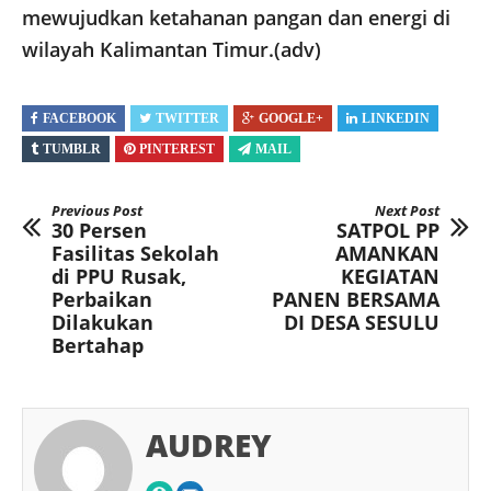
mewujudkan ketahanan pangan dan energi di
wilayah Kalimantan Timur.(adv)
FACEBOOK
TWITTER
GOOGLE+
LINKEDIN
TUMBLR
PINTEREST
MAIL
Previous Post
Next Post
30 Persen
SATPOL PP
Fasilitas Sekolah
AMANKAN
di PPU Rusak,
KEGIATAN
Perbaikan
PANEN BERSAMA
Dilakukan
DI DESA SESULU
Bertahap
AUDREY