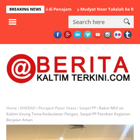
amankan Polisi di Penajam
Mudyat Noor Takziah ke Rumah Duka
BREAKING NEWS
Home
DAERAH
Penajam Paser Utara
Satpol PP
Rakor MUI se-
Kaltim Usung Tema Kedaulatan Pangan, Satpol PP Pastikan Kegiatan
Berjalan Aman