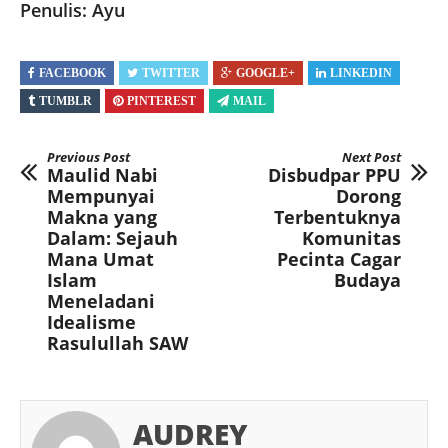
Penulis: Ayu
FACEBOOK
TWITTER
GOOGLE+
LINKEDIN
TUMBLR
PINTEREST
MAIL
Previous Post
Next Post
Maulid Nabi
Disbudpar PPU
Mempunyai
Dorong
Makna yang
Terbentuknya
Dalam: Sejauh
Komunitas
Mana Umat
Pecinta Cagar
Islam
Budaya
Meneladani
Idealisme
Rasulullah SAW
AUDREY