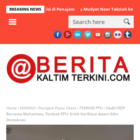
iamankan Polisi di Penajam
Mudyat Noor Takziah ke Rumah Duk
BREAKING NEWS
Home
DAERAH
Penajam Paser Utara
PEMKAB PPU
Hadiri RDP
Bersama Mahasiswa, Pemkab PPU: Kritik Hal Biasa dalam Iklim
Demokrasi