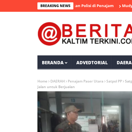
angka Pengedar Sabu Diamankan Polisi di Penajam
Mudyat Noor 
BREAKING NEWS
BERANDA
ADVEDTORIAL
DAERA
Home
DAERAH
Penajam Paser Utara
Satpol PP
Sat
Jalan untuk Berjualan