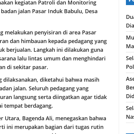
kan kegiatan Patroli dan Monitoring
 badan jalan Pasar Induk Babulu, Desa
Du
Di
ng melakukan penyisiran di area Pasar
Mu
uran dan himbauan kepada pedagang yang
Ma
 berjualan. Langkah ini dilakukan guna
Se
sarana lalu lintas umum dan menghindari
Po
 di sekitar pasar.
As
ng dilaksanakan, diketahui bahwa masih
Ber
adan jalan. Seluruh pedagang yang
Di
uran langsung serta diingatkan agar tidak
ai tempat berdagang.
Sel
Nas
r Utara, Bagenda Ali, menegaskan bahwa
ti ini merupakan bagian dari tugas rutin