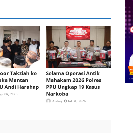
oor Takziah ke
Selama Operasi Antik
uka Mantan
Mahakam 2026 Polres
PU Andi Harahap
PPU Ungkap 19 Kasus
Narkoba
gu 06, 2026
Audrey
Jul 31, 2026