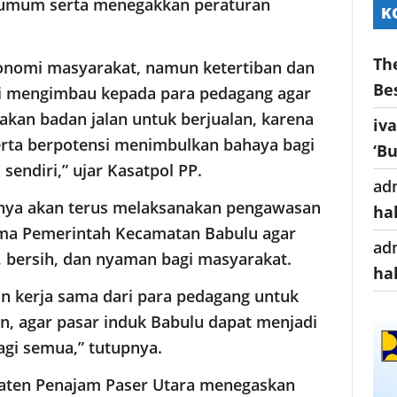
n umum serta menegakkan peraturan
K
Th
onomi masyarakat, namun ketertiban dan
Be
mi mengimbau kepada para pedagang agar
kan badan jalan untuk berjualan, karena
iv
serta berpotensi menimbulkan bahaya bagi
‘B
endiri,” ujar Kasatpol PP.
ad
nya akan terus melaksanakan pengawasan
ha
ama Pemerintah Kecamatan Babulu agar
ad
b, bersih, dan nyaman bagi masyarakat.
ha
n kerja sama dari para pedagang untuk
n, agar pasar induk Babulu dapat menjadi
agi semua,” tutupnya.
upaten Penajam Paser Utara menegaskan