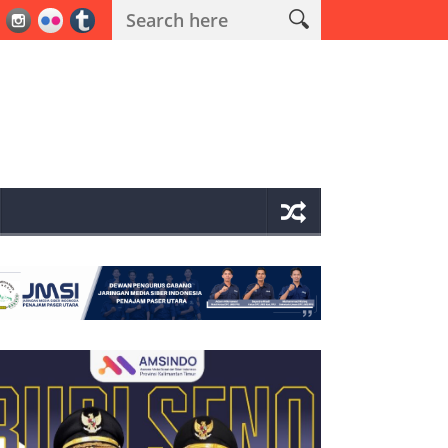
a Operasi Antik Mahakam 2026 Polres PPU Ungkap 19 Kasus Narkoba