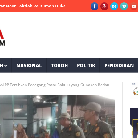
Takziah ke Rumah Duka Mantan Bupati PPU Andi Harahap
Selam
H
NASIONAL
TOKOH
POLITIK
PENDIDIKAN
pol PP Tertibkan Pedagang Pasar Babulu yang Gunakan Badan