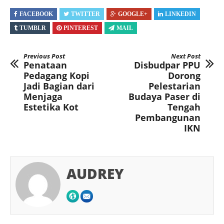
FACEBOOK
TWITTER
GOOGLE+
LINKEDIN
TUMBLR
PINTEREST
MAIL
Previous Post
Next Post
Penataan
Disbudpar PPU
Pedagang Kopi
Dorong
Jadi Bagian dari
Pelestarian
Menjaga
Budaya Paser di
Estetika Kot
Tengah
Pembangunan
IKN
AUDREY