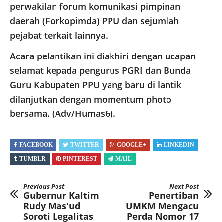
perwakilan forum komunikasi pimpinan
daerah (Forkopimda) PPU dan sejumlah
pejabat terkait lainnya.
Acara pelantikan ini diakhiri dengan ucapan
selamat kepada pengurus PGRI dan Bunda
Guru Kabupaten PPU yang baru di lantik
dilanjutkan dengan momentum photo
bersama. (Adv/Humas6).
FACEBOOK
TWITTER
GOOGLE+
LINKEDIN
TUMBLR
PINTEREST
MAIL
Previous Post
Next Post
Gubernur Kaltim
Penertiban
Rudy Mas'ud
UMKM Mengacu
Soroti Legalitas
Perda Nomor 17