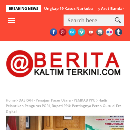
026 Polres PPU Ungkap 19 Kasus Narkoba
Aset Bandar Sabu-sabu M
BREAKING NEWS
Home
DAERAH
Penajam Paser Utara
PEMKAB PPU
Hadiri
Pelantikan Pengurus PGRI, Bupati PPU: Pentingnya Peran Guru di Era
Digital