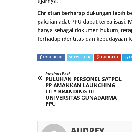
ujarnya.
Christian berharap dukungan lebih b
pakaian adat PPU dapat terealisasi. 
hanya sebagai dokumen hukum, teta
terhadap identitas dan kebudayaan lo
FACEBOOK
TWITTER
GOOGLE+
L
Previous Post
PULUHAN PERSONEL SATPOL
PP AMANKAN LAUNCHING
CITY BRANDING DI
UNIVERSITAS GUNADARMA
PPU
AUDREY