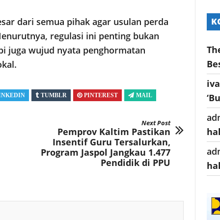
K
esar dari semua pihak agar usulan perda
Menurutnya, regulasi ini penting bukan
Th
pi juga wujud nyata penghormatan
Be
kal.
iv
‘B
INKEDIN
TUMBLR
PINTEREST
MAIL
ad
Next Post
ha
Pemprov Kaltim Pastikan
Insentif Guru Tersalurkan,
ad
Program Jaspol Jangkau 1.477
Pendidik di PPU
ha