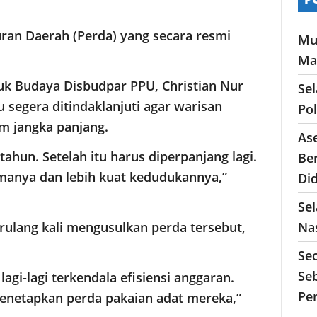
ran Daerah (Perda) yang secara resmi
Mu
Ma
k Budaya Disbudpar PPU, Christian Nur
Se
u segera ditindaklanjuti agar warisan
Po
m jangka panjang.
As
ahun. Setelah itu harus diperpanjang lagi.
Ber
amanya dan lebih kuat kedudukannya,”
Di
Sel
Nas
ulang kali mengusulkan perda tersebut,
Se
Seb
lagi-lagi terkendala efisiensi anggaran.
Pe
menetapkan perda pakaian adat mereka,”