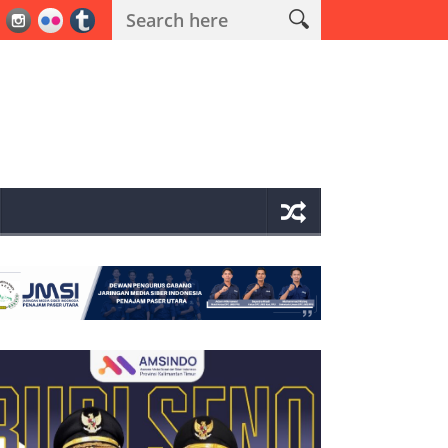
ndar Sabu-sabu Muara Komam Bernilai Miliaran Rupiah Disita Polisi,