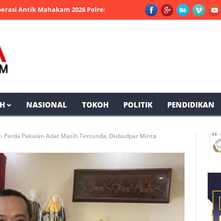
ntik Mahakam 2026 Polres PPU Ungkap 19 Kasus Narkoba
Aset Ba
H
NASIONAL
TOKOH
POLITIK
PENDIDIKAN
Perda Pakaian Adat Masih Tertunda, Disbudpar Minta