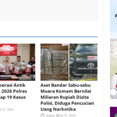
erasi Antik
Aset Bandar Sabu-sabu
2026 Polres
Muara Komam Bernilai
ap 19 Kasus
Miliaran Rupiah Disita
Polisi, Diduga Pencucian
Uang Narkotika
ul 31, 2026
Audrey
Jul 31, 2026