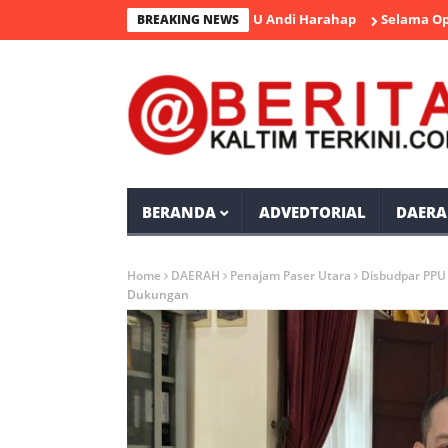
 Rumah Duka Mantan Bupati PPU Andi Harahap
Selama Operasi A
BREAKING NEWS
BERANDA
ADVEDTORIAL
DAERA
Home
DAERAH
Penajam Paser Utara
Disbudpar PPU
Dukungan