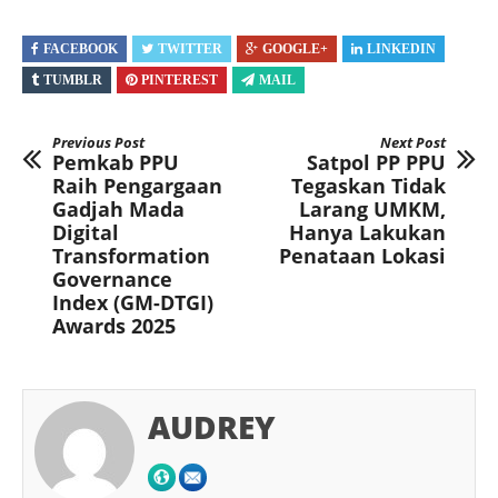
FACEBOOK
TWITTER
GOOGLE+
LINKEDIN
TUMBLR
PINTEREST
MAIL
Previous Post
Next Post
Pemkab PPU
Satpol PP PPU
Raih Pengargaan
Tegaskan Tidak
Gadjah Mada
Larang UMKM,
Digital
Hanya Lakukan
Transformation
Penataan Lokasi
Governance
Index (GM-DTGI)
Awards 2025
AUDREY