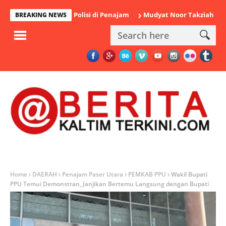
u Diamankan Polisi di Penajam
Mudyat Noor Takziah ke Rumah 
BREAKING NEWS
Home
DAERAH
Penajam Paser Utara
PEMKAB PPU
Wakil Bupati
PPU Temui Demonstran, Janjikan Bertemu Langsung dengan Bupati