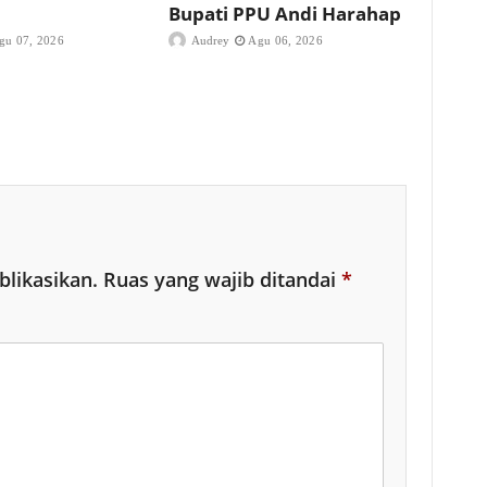
Bupati PPU Andi Harahap
gu 07, 2026
Audrey
Agu 06, 2026
blikasikan.
Ruas yang wajib ditandai
*