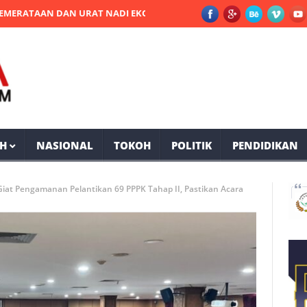
AN DAN URAT NADI EKONOMI DI PPU
Dua Tersangka Pengedar Sa
H
NASIONAL
TOKOH
POLITIK
PENDIDIKAN
Giat Pengamanan Pelantikan 69 PPPK Tahap II, Pastikan Acara