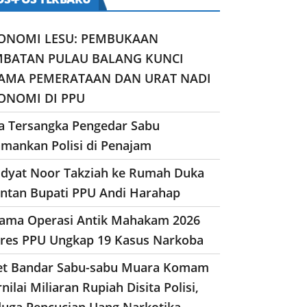
ONOMI LESU: PEMBUKAAN
MBATAN PULAU BALANG KUNCI
AMA PEMERATAAN DAN URAT NADI
ONOMI DI PPU
a Tersangka Pengedar Sabu
amankan Polisi di Penajam
dyat Noor Takziah ke Rumah Duka
ntan Bupati PPU Andi Harahap
lama Operasi Antik Mahakam 2026
lres PPU Ungkap 19 Kasus Narkoba
et Bandar Sabu-sabu Muara Komam
nilai Miliaran Rupiah Disita Polisi,
duga Pencucian Uang Narkotika