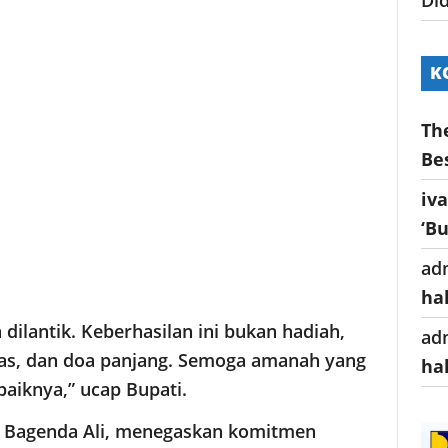
K
Th
Be
iv
‘B
ad
ha
dilantik. Keberhasilan ini bukan hadiah,
ad
ras, dan doa panjang. Semoga amanah yang
ha
baiknya,” ucap Bupati.
U, Bagenda Ali, menegaskan komitmen