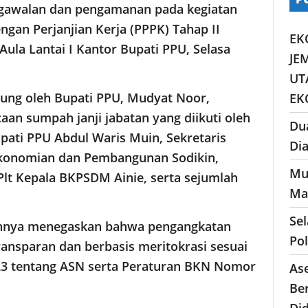
ngawalan dan pengamanan pada kegiatan
gan Perjanjian Kerja (PPPK) Tahap II
EK
Aula Lantai I Kantor Bupati PPU, Selasa
JE
UT
sung oleh Bupati PPU, Mudyat Noor,
EK
n sumpah janji jabatan yang diikuti oleh
Du
upati PPU Abdul Waris Muin, Sekretaris
Di
rekonomian dan Pembangunan Sodikin,
Mu
Plt Kepala BKPSDM Ainie, serta sejumlah
Ma
Se
nnya menegaskan bahwa pengangkatan
Po
ransparan dan berbasis meritokrasi sesuai
3 tentang ASN serta Peraturan BKN Nomor
As
Ber
Di