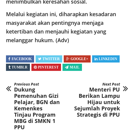
menimbulkan keresahan sosial.
Melalui kegiatan ini, diharapkan kesadaran
masyarakat akan pentingnya menjaga
ketertiban dan menjauhi kegiatan yang
melanggar hukum. (Adv)
FACEBOOK
TWITTER
GOOGLE+
LINKEDIN
TUMBLR
PINTEREST
MAIL
Previous Post
Next Post
Dukung
Menteri PU
Pemenuhan Gizi
Berikan Lampu
Pelajar, BGN dan
Hijau untuk
Kemenkes
Sejumlah Proyek
Tinjau Program
Strategis di PPU
MBG di SMKN 1
PPU