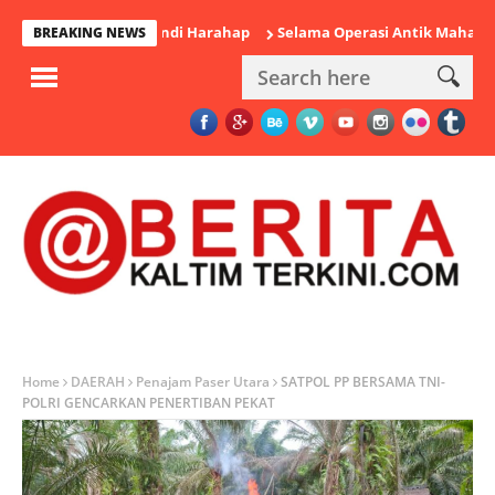
Bupati PPU Andi Harahap
Selama Operasi Antik Mahakam 2026 P
BREAKING NEWS
Home
DAERAH
Penajam Paser Utara
SATPOL PP BERSAMA TNI-
POLRI GENCARKAN PENERTIBAN PEKAT