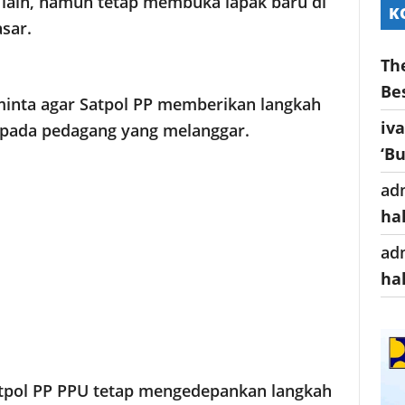
lain, namun tetap membuka lapak baru di
K
asar.
Th
Be
minta agar Satpol PP memberikan langkah
iv
epada pedagang yang melanggar.
‘B
ad
ha
ad
ha
tpol PP PPU tetap mengedepankan langkah