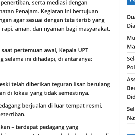
penertiban, serta mediasi dengan
atan Penajam. Kegiatan ini bertujuan
Du
gan agar sesuai dengan tata tertib yang
Di
ng rapi, aman, dan nyaman bagi masyarakat,
Mu
Ma
 saat pertemuan awal, Kepala UPT
Se
selama ini dihadapi, di antaranya:
Po
As
eski telah diberikan teguran lisan berulang
Ber
an di lokasi yang tidak semestinya.
Di
pedagang berjualan di luar tempat resmi,
Sel
etertiban.
Nas
akan – terdapat pedagang yang