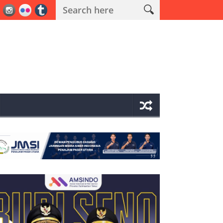
perasi Antik Mahakam 2026 Polres PPU Ungkap 19 Kasus Narkoba