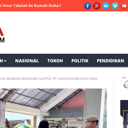
kziah ke Rumah Duka Mantan Bupati PPU Andi Harahap
Selama O
H
NASIONAL
TOKOH
POLITIK
PENDIDIKAN
DUK NENANG BERSAMA SATPOL PP LAKUKAN MEDIASI DAN