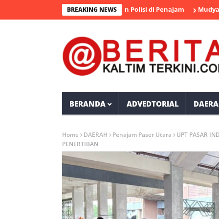
ka Pengedar Sabu Diamankan Polisi di Penajam
Mudyat Noor Ta
BREAKING NEWS
BERANDA
ADVEDTORIAL
DAERA
Home
DAERAH
Penajam Paser Utara
UPT PASAR IN
PENERTIBAN