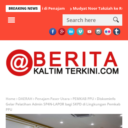
amankan Polisi di Penajam
Mudyat Noor Takziah ke Rumah Duka
BREAKING NEWS
Home
DAERAH
Penajam Paser Utara
PEMKAB PPU
Diskominfo
Gelar Pelatihan Admin SP4N-LAPOR bagi SKPD di Lingkungan Pemkab
PPU