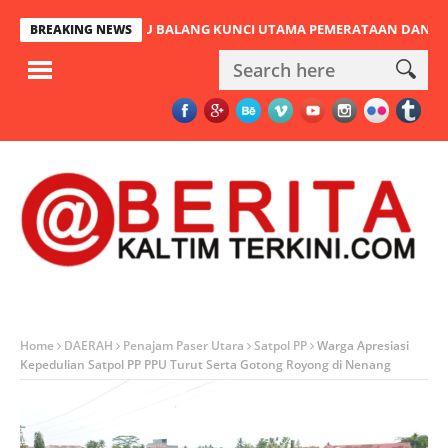
EMBATAN PULAU BALANG KUNCI UTAMA PEMERATAAN DAN URAT NADI
BREAKING NEWS
Home
DAERAH
Penajam Paser Utara
Satpol PP
Warga Apresiasi
Kepedulian Satpol PP PPU Turut Serta Gotong Royong di Nenang