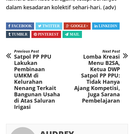
dalam kesadaran kolektif sehari-hari. (adv)
FACEBOOK
TWITTER
GOOGLE+
LINKEDIN
TUMBLR
PINTEREST
MAIL
Previous Post
Next Post
Satpol PP PPU
Lomba Kreasi
Lakukan
Menu B2SA,
Pembinaan
Ketua DWP
UMKM di
Satpol PP PPU:
Kelurahan
Tidak Hanya
Nenang Terkait
Ajang Kompetisi,
Bangunan Usaha
Juga Sarana
di Atas Saluran
Pembelajaran
Irigasi
AUDREY