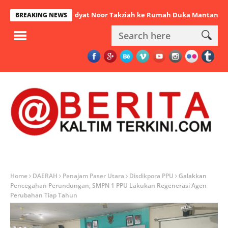
Mudyat Noor Takziah ke Rumah Duka Mantan Bupati P
BREAKING NEWS
Home
DAERAH
Penajam Paser Utara
Disdikpora PPU
Galakkan
Pencegahan Perundungan, SMPN 1 PPU Lakukan Regenerasi Agen
Perubahan Tiap Tahun