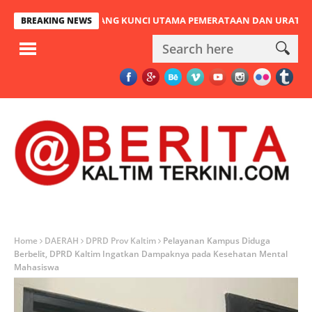
N PULAU BALANG KUNCI UTAMA PEMERATAAN DAN URAT NADI EKON
BREAKING NEWS
Home
DAERAH
DPRD Prov Kaltim
Pelayanan Kampus Diduga
Berbelit, DPRD Kaltim Ingatkan Dampaknya pada Kesehatan Mental
Mahasiswa