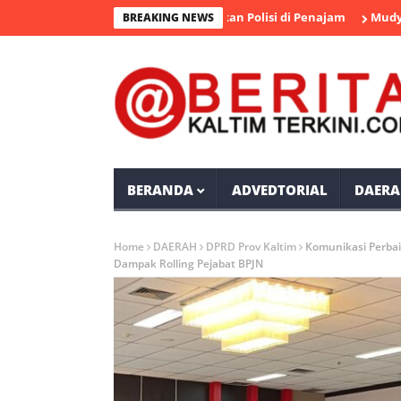
ngka Pengedar Sabu Diamankan Polisi di Penajam
Mudyat Noor 
BREAKING NEWS
BERANDA
ADVEDTORIAL
DAERA
Home
DAERAH
DPRD Prov Kaltim
Komunikasi Perbai
Dampak Rolling Pejabat BPJN