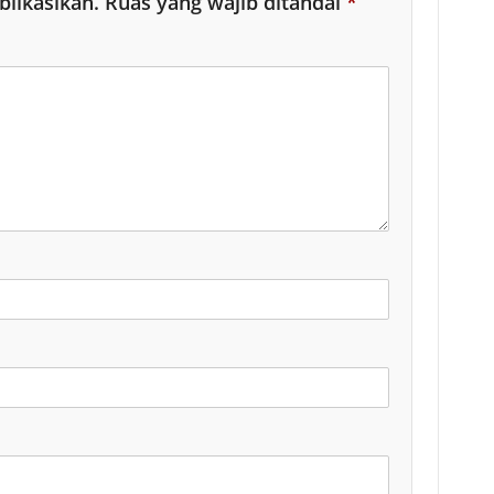
blikasikan.
Ruas yang wajib ditandai
*