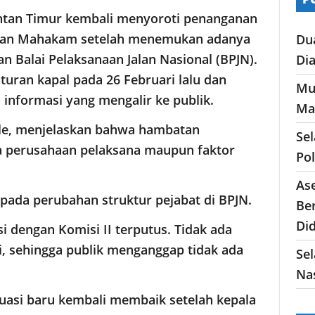
ntan Timur kembali menyoroti penanganan
atan Mahakam setelah menemukan adanya
Du
n Balai Pelaksanaan Jalan Nasional (BPJN).
Di
enturan kapal pada 26 Februari lalu dan
Mu
 informasi yang mengalir ke publik.
Ma
lle, menjelaskan bahwa hambatan
Se
a perusahaan pelaksana maupun faktor
Po
As
 pada perubahan struktur pejabat di BPJN.
Ber
Di
si dengan Komisi II terputus. Tidak ada
, sehingga publik menganggap tidak ada
Sel
Nas
asi baru kembali membaik setelah kepala