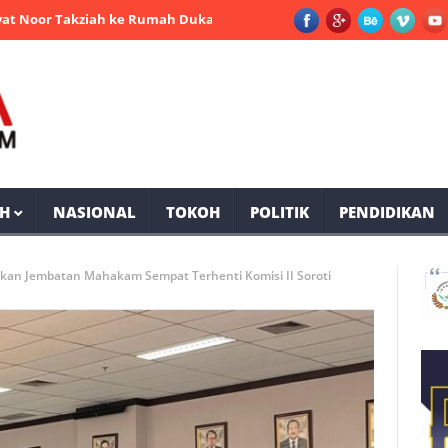
Takziah ke Rumah Duka Mantan Bupati PPU Andi Harahap
Selama
H
NASIONAL
TOKOH
POLITIK
PENDIDIKAN
kan Jembatan Mahakam Sempat Terhenti Komisi II Soroti