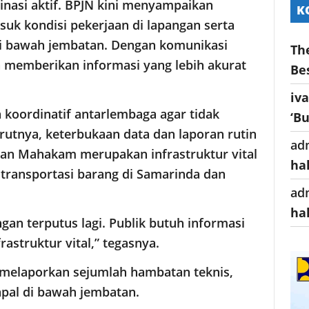
inasi aktif. BPJN kini menyampaikan
K
uk kondisi pekerjaan di lapangan serta
di bawah jembatan. Dengan komunikasi
Th
 memberikan informasi yang lebih akurat
Be
iv
koordinatif antarlembaga agar tidak
‘B
utnya, keterbukaan data dan laporan rutin
ad
an Mahakam merupakan infrastruktur vital
ha
transportasi barang di Samarinda dan
ad
ha
an terputus lagi. Publik butuh informasi
rastruktur vital,” tegasnya.
melaporkan sejumlah hambatan teknis,
apal di bawah jembatan.