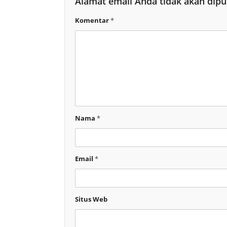
Alamat email Anda tidak akan dipu
Komentar
*
Nama
*
Email
*
Situs Web