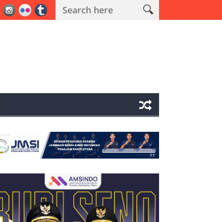
 Operasi Antik Mahakam 2026 Polres PPU Ungkap 19 Kasus Narkoba