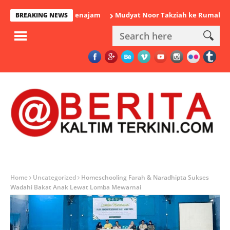
an Polisi di Penajam
Mudyat Noor Takziah ke Rumah Duka Mant
BREAKING NEWS
Home
Uncategorized
Homeschooling Farah & Naradhipta Sukses
Wadahi Bakat Anak Lewat Lomba Mewarnai