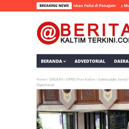
rsangka Pengedar Sabu Diamankan Polisi di Penajam
Mudyat No
BREAKING NEWS
BERANDA
ADVEDTORIAL
DAERA
Home
DAERAH
DPRD Prov Kaltim
Salehuddin Sorot
Diperketat