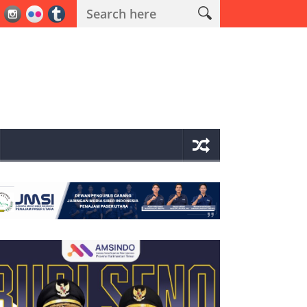
ama Operasi Antik Mahakam 2026 Polres PPU Ungkap 19 Kasus Narko