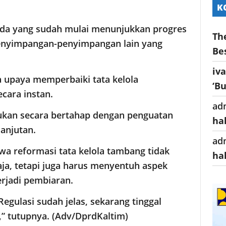
K
olda yang sudah mulai menunjukkan progres
Th
penyimpangan-penyimpangan lain yang
Be
iv
 upaya memperbaiki tata kelola
‘B
cara instan.
ad
ukan secara bertahap dengan penguatan
ha
anjutan.
ad
a reformasi tata kelola tambang tidak
ha
ja, tetapi juga harus menyentuh aspek
erjadi pembiaran.
 Regulasi sudah jelas, sekarang tinggal
” tutupnya. (Adv/DprdKaltim)