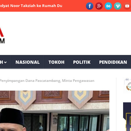
or Takziah ke Rumah Duka Mantan Bupati PPU Andi Harahap
Sel
H
NASIONAL
TOKOH
POLITIK
PENDIDIKAN
i Penyimpangan Dana Pascatambang, Minta Pengawasan