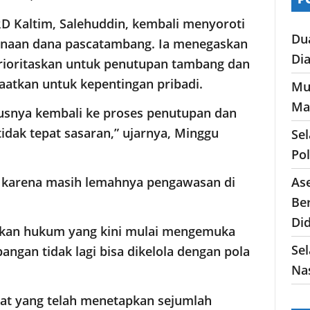
D Kaltim, Salehuddin, kembali menyoroti
Du
naan dana pascatambang. Ia menegaskan
Di
rioritaskan untuk penutupan tambang dan
atkan untuk kepentingan pribadi.
Mu
Ma
usnya kembali ke proses penutupan dan
idak tepat sasaran,” ujarnya, Minggu
Se
Po
As
di karena masih lemahnya pengawasan di
Ber
Di
akan hukum yang kini mulai mengemuka
Sel
ngan tidak lagi bisa dikelola dengan pola
Nas
rat yang telah menetapkan sejumlah