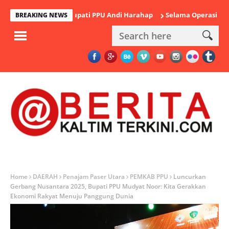
ka Mantan Bupati PPU Andi Harahap
Selama Operasi Antik Maha
BREAKING NEWS
Home
DAERAH
Penajam Paser Utara
PEMKAB PPU
Luncurkan
Gerbang Nusantara 2025, Bupati PPU Mudyat Noor: Kita Gerakkan
Ekonomi Rakyat Menuju Panggung Dunia