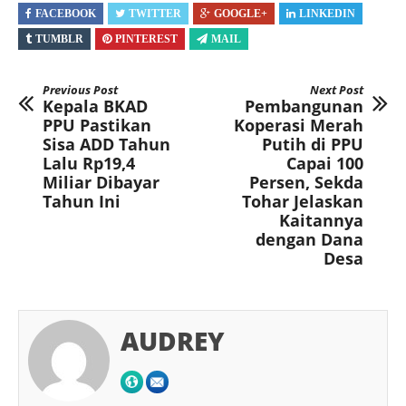
FACEBOOK
TWITTER
GOOGLE+
LINKEDIN
TUMBLR
PINTEREST
MAIL
Previous Post
Next Post
Kepala BKAD
Pembangunan
PPU Pastikan
Koperasi Merah
Sisa ADD Tahun
Putih di PPU
Lalu Rp19,4
Capai 100
Miliar Dibayar
Persen, Sekda
Tahun Ini
Tohar Jelaskan
Kaitannya
dengan Dana
Desa
AUDREY