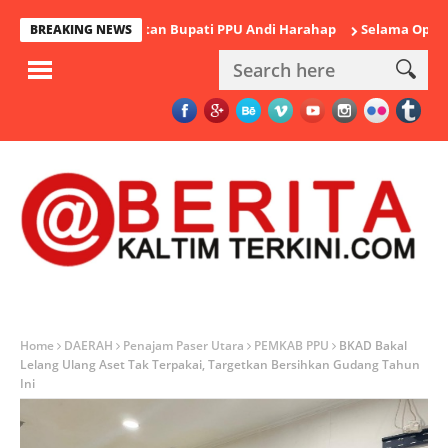
ah Duka Mantan Bupati PPU Andi Harahap
Selama Operasi Antik
BREAKING NEWS
Home
DAERAH
Penajam Paser Utara
PEMKAB PPU
BKAD Bakal
Lelang Ulang Aset Tak Terpakai, Targetkan Bersihkan Gudang Tahun
Ini