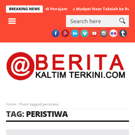
 Diamankan Polisi di Penajam
Mudyat Noor Takziah ke Rumah D
BREAKING NEWS
Home
Posts tagged peristiwa
TAG:
PERISTIWA