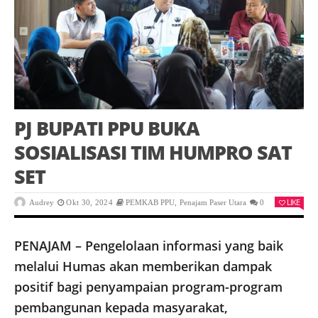
PJ BUPATI PPU BUKA
SOSIALISASI TIM HUMPRO SAT
SET
LIKE
Audrey
Okt 30, 2024
PEMKAB PPU
,
Penajam Paser Utara
0
PENAJAM – Pengelolaan informasi yang baik
melalui Humas akan memberikan dampak
positif bagi penyampaian program-program
pembangunan kepada masyarakat,