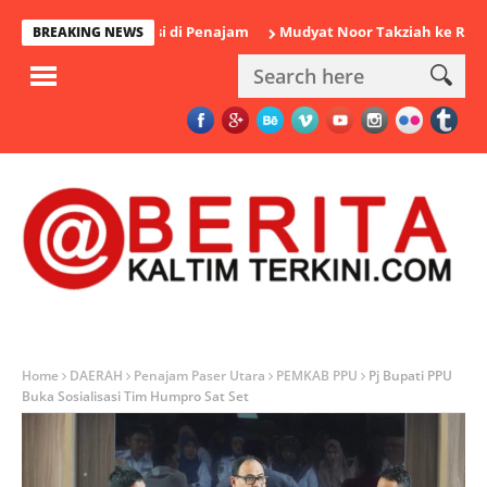
amankan Polisi di Penajam
Mudyat Noor Takziah ke Rumah Duka
BREAKING NEWS
Home
DAERAH
Penajam Paser Utara
PEMKAB PPU
Pj Bupati PPU
Buka Sosialisasi Tim Humpro Sat Set