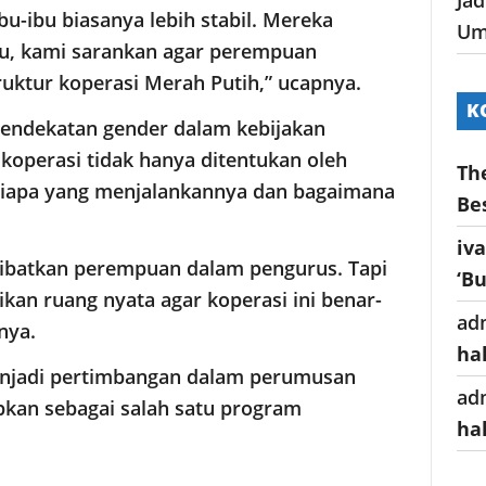
ibu-ibu biasanya lebih stabil. Mereka
Um
 itu, kami sarankan agar perempuan
ruktur koperasi Merah Putih,” ucapnya.
K
endekatan gender dalam kebijakan
 koperasi tidak hanya ditentukan oleh
Th
 siapa yang menjalankannya dan bagaimana
Be
iv
libatkan perempuan dalam pengurus. Tapi
‘B
ikan ruang nyata agar koperasi ini benar-
ad
nya.
ha
enjadi pertimbangan dalam perumusan
ad
apkan sebagai salah satu program
ha