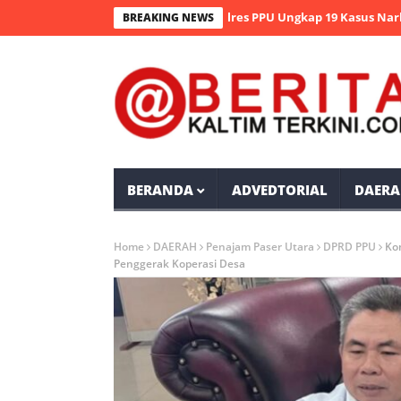
perasi Antik Mahakam 2026 Polres PPU Ungkap 19 Kasus Narkoba
BREAKING NEWS
BERANDA
ADVEDTORIAL
DAERA
Home
DAERAH
Penajam Paser Utara
DPRD PPU
Ko
Penggerak Koperasi Desa