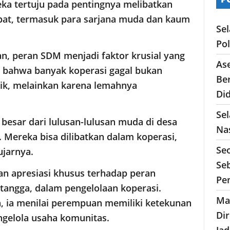
reka tertuju pada pentingnya melibatkan
pat, termasuk para sarjana muda dan kaum
Se
Po
an, peran SDM menjadi faktor krusial yang
As
n bahwa banyak koperasi gagal bukan
Ber
aik, melainkan karena lemahnya
Di
Sel
 besar dari lulusan-lulusan muda di desa
Nas
 Mereka bisa dilibatkan dalam koperasi,
Se
ujarnya.
Seb
an apresiasi khusus terhadap peran
Pe
tangga, dalam pengelolaan koperasi.
Ma
, ia menilai perempuan memiliki ketekunan
Di
ngelola usaha komunitas.
Ja