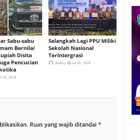
ar Sabu-sabu
Selangkah Lagi PPU Miliki
mam Bernilai
Sekolah Nasional
Rupiah Disita
Terintergrasi
iduga Pencucian
Audrey
Jul 30, 2026
kotika
ul 31, 2026
blikasikan.
Ruas yang wajib ditandai
*