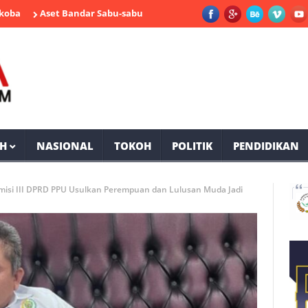
Aset Bandar Sabu-sabu Muara Komam Bernilai Miliaran Rupiah Disit
H
NASIONAL
TOKOH
POLITIK
PENDIDIKAN
misi III DPRD PPU Usulkan Perempuan dan Lulusan Muda Jadi