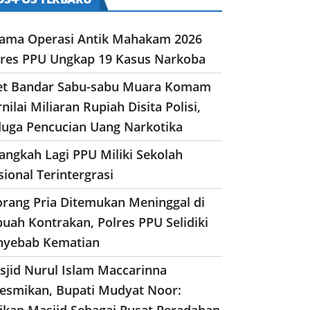
lama Operasi Antik Mahakam 2026
lres PPU Ungkap 19 Kasus Narkoba
et Bandar Sabu-sabu Muara Komam
nilai Miliaran Rupiah Disita Polisi,
duga Pencucian Uang Narkotika
angkah Lagi PPU Miliki Sekolah
ional Terintergrasi
orang Pria Ditemukan Meninggal di
uah Kontrakan, Polres PPU Selidiki
nyebab Kematian
sjid Nurul Islam Maccarinna
resmikan, Bupati Mudyat Noor:
dikan Masjid Sebagai Pusat Peradaban