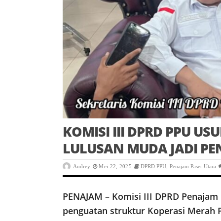
KOMISI III DPRD PPU U
LULUSAN MUDA JADI PE
Audrey
Mei 22, 2025
DPRD PPU
,
Penajam Paser Utara
PENAJAM – Komisi III DPRD Penajam 
penguatan struktur Koperasi Merah 