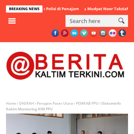
abu Diamankan Polisi di Penajam
Mudyat Noor Takziah ke Rumah
BREAKING NEWS
Home
DAERAH
Penajam Paser Utara
PEMKAB PPU
Diskominfo
Kaltim Monitoring KIM PPU