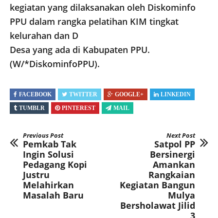
kegiatan yang dilaksanakan oleh Diskominfo
PPU dalam rangka pelatihan KIM tingkat
kelurahan dan D
Desa yang ada di Kabupaten PPU.
(W/*DiskominfoPPU).
FACEBOOK
TWITTER
GOOGLE+
LINKEDIN
TUMBLR
PINTEREST
MAIL
Previous Post
Next Post
Pemkab Tak
Satpol PP
Ingin Solusi
Bersinergi
Pedagang Kopi
Amankan
Justru
Rangkaian
Melahirkan
Kegiatan Bangun
Masalah Baru
Mulya
Bersholawat Jilid
3