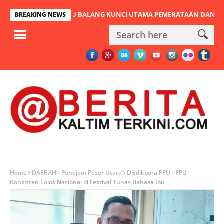
EMBATAN PULAU BALANG KUNCI UTAMA PEMERATAAN DAN URAT NAD
BREAKING NEWS
Home
DAERAH
Penajam Paser Utara
Disdikpora PPU
PPU
Konsisten Lolos Nasional di Festival Tunas Bahasa Ibu