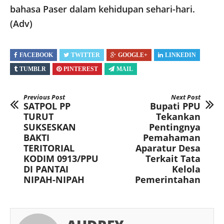
bahasa Paser dalam kehidupan sehari-hari.
(Adv)
FACEBOOK
TWITTER
GOOGLE+
LINKEDIN
TUMBLR
PINTEREST
MAIL
Previous Post
Next Post
SATPOL PP
Bupati PPU
TURUT
Tekankan
SUKSESKAN
Pentingnya
BAKTI
Pemahaman
TERITORIAL
Aparatur Desa
KODIM 0913/PPU
Terkait Tata
DI PANTAI
Kelola
NIPAH-NIPAH
Pemerintahan