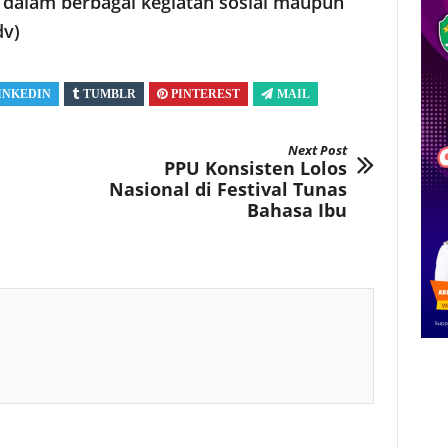
n dalam berbagai kegiatan sosial maupun
dv)
INKEDIN
TUMBLR
PINTEREST
MAIL
Next Post
PPU Konsisten Lolos
Nasional di Festival Tunas
Bahasa Ibu