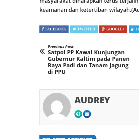
masyarakat diharapkan terus terjali
keamanan dan ketertiban wilayah.(A
FACEBOOK
TWITTER
GOOGLE+
L
Previous Post
Satpol PP Kawal Kunjungan
Gubernur Kaltim pada Panen
Raya Padi dan Tanam Jagung
di PPU
AUDREY