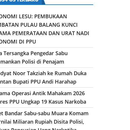
ONOMI LESU: PEMBUKAAN
MBATAN PULAU BALANG KUNCI
AMA PEMERATAAN DAN URAT NADI
ONOMI DI PPU
a Tersangka Pengedar Sabu
amankan Polisi di Penajam
dyat Noor Takziah ke Rumah Duka
ntan Bupati PPU Andi Harahap
lama Operasi Antik Mahakam 2026
lres PPU Ungkap 19 Kasus Narkoba
et Bandar Sabu-sabu Muara Komam
nilai Miliaran Rupiah Disita Polisi,
duga Pencucian Uang Narkotika