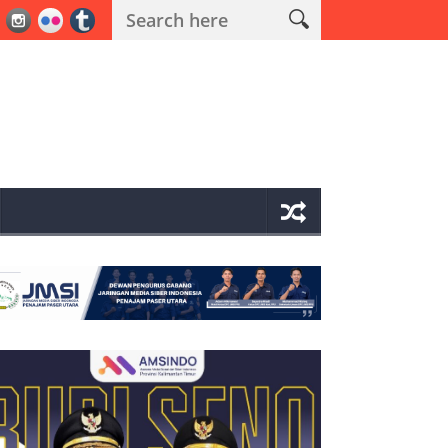
an Polisi di Penajam
Mudyat Noor Takziah ke Rumah Duka Mant