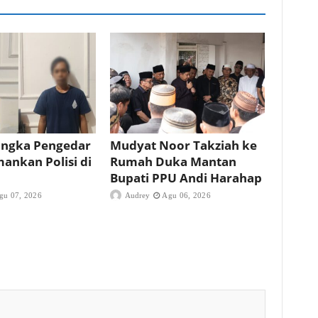
angka Pengedar
Mudyat Noor Takziah ke
ankan Polisi di
Rumah Duka Mantan
Bupati PPU Andi Harahap
gu 07, 2026
Audrey
Agu 06, 2026