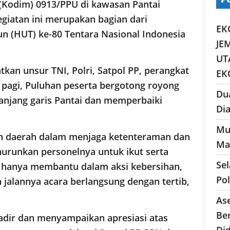
 (Kodim) 0913/PPU di kawasan Pantai
giatan ini merupakan bagian dari
EK
un (HUT) ke-80 Tentara Nasional Indonesia
JE
UT
atkan unsur TNI, Polri, Satpol PP, perangkat
EK
k pagi, Puluhan peserta bergotong royong
Du
anjang garis Pantai dan memperbaiki
Di
Mu
h daerah dalam menjaga ketenteraman dan
Ma
urunkan personelnya untuk ikut serta
Se
k hanya membantu dalam aksi kebersihan,
Po
 jalannya acara berlangsung dengan tertib,
As
Ber
hadir dan menyampaikan apresiasi atas
Di