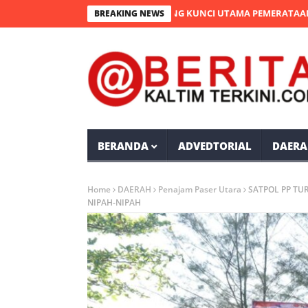
KAAN JEMBATAN PULAU BALANG KUNCI UTAMA PEMERATAAN DAN UR
BREAKING NEWS
BERANDA
ADVEDTORIAL
DAERA
Home
DAERAH
Penajam Paser Utara
SATPOL PP TU
NIPAH-NIPAH