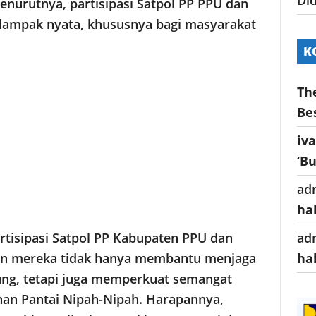
 Menurutnya, partisipasi Satpol PP PPU dan
dampak nyata, khususnya bagi masyarakat
K
Th
Be
iv
‘B
ad
ha
ad
artisipasi Satpol PP Kabupaten PPU dan
ha
iran mereka tidak hanya membantu menjaga
ung, tetapi juga memperkuat semangat
an Pantai Nipah-Nipah. Harapannya,