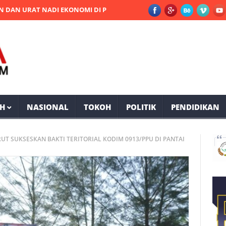
AT NADI EKONOMI DI PPU
Dua Tersangka Pengedar Sabu Diamank
H
NASIONAL
TOKOH
POLITIK
PENDIDIKAN
RUT SUKSESKAN BAKTI TERITORIAL KODIM 0913/PPU DI PANTAI