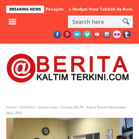
nkan Polisi di Penajam
Mudyat Noor Takziah ke Rumah Duka Ma
BREAKING NEWS
Home
DAERAH
Samarinda
Terima SK Plt, Adam Resmi Nahkodai
JMSI PPU