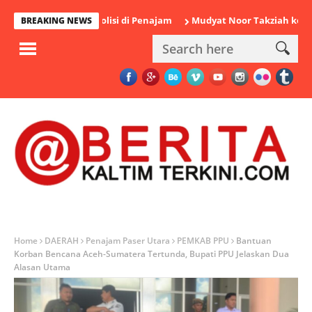
 Diamankan Polisi di Penajam
Mudyat Noor Takziah ke Rumah D
BREAKING NEWS
Home
DAERAH
Penajam Paser Utara
PEMKAB PPU
Bantuan
Korban Bencana Aceh-Sumatera Tertunda, Bupati PPU Jelaskan Dua
Alasan Utama