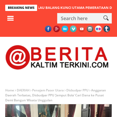
 JEMBATAN PULAU BALANG KUNCI UTAMA PEMERATAAN DAN URAT N
BREAKING NEWS
Home
DAERAH
Penajam Paser Utara
Disbudpar PPU
Anggaran
Daerah Terbatas, Disbudpar PPU ‘Jemput Bola’ Cari Dana ke Pusat
Demi Bangun Wisata Unggulan