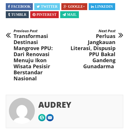
FACEBOOK
TWITTER
GOOGLE+
LINKEDIN
TUMBLR
PINTEREST
MAIL
Previous Post
Next Post
Transformasi
Perluas
Destinasi
Jangkauan
Mangrove PPU:
Literasi, Dispusip
Dari Renovasi
PPU Bakal
Menuju Ikon
Gandeng
Wisata Pesisir
Gunadarma
Berstandar
Nasional
AUDREY