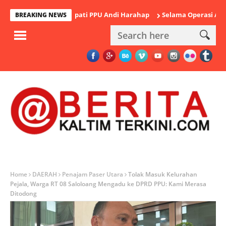
ka Mantan Bupati PPU Andi Harahap
Selama Operasi Antik Maha
BREAKING NEWS
Home
DAERAH
Penajam Paser Utara
Tolak Masuk Kelurahan
Pejala, Warga RT 08 Saloloang Mengadu ke DPRD PPU: Kami Merasa
Ditodong