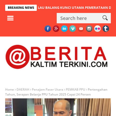
 JEMBATAN PULAU BALANG KUNCI UTAMA PEMERATAAN DAN URAT N
BREAKING NEWS
Home
DAERAH
Penajam Paser Utara
PEMKAB PPU
Pertengahan
Tahun, Serapan Belanja PPU Tahun 2025 Capai 24 Persen