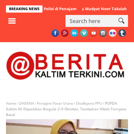
u Diamankan Polisi di Penajam
Mudyat Noor Takziah ke Rumah 
BREAKING NEWS
Home
DAERAH
Penajam Paser Utara
Disdikpora PPU
POPDA
Kaltim XII Dipastikan Bergulir 2–9 Oktober, Tambahan Hibah Ternyata
Batal