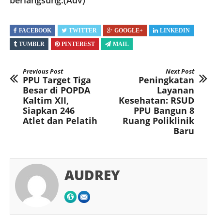
berlangsung.(Adv)
FACEBOOK
TWITTER
GOOGLE+
LINKEDIN
TUMBLR
PINTEREST
MAIL
Previous Post
Next Post
PPU Target Tiga
Peningkatan
Besar di POPDA
Layanan
Kaltim XII,
Kesehatan: RSUD
Siapkan 246
PPU Bangun 8
Atlet dan Pelatih
Ruang Poliklinik
Baru
AUDREY