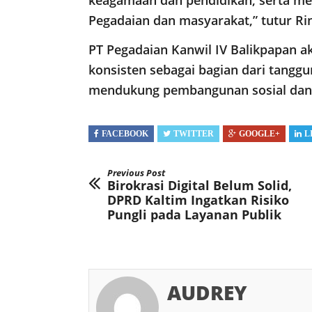
keagamaan dan pendidikan, serta m
Pegadaian dan masyarakat,” tutur Rin
PT Pegadaian Kanwil IV Balikpapan a
konsisten sebagai bagian dari tangg
mendukung pembangunan sosial dan 
FACEBOOK
TWITTER
GOOGLE+
L
Previous Post
Birokrasi Digital Belum Solid,
DPRD Kaltim Ingatkan Risiko
Pungli pada Layanan Publik
AUDREY