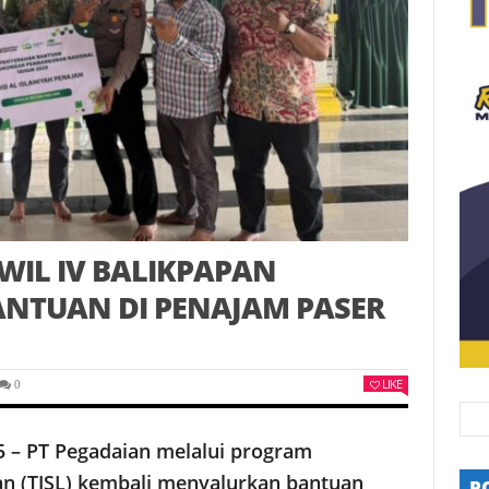
WIL IV BALIKPAPAN
NTUAN DI PENAJAM PASER
LIKE
0
 – PT Pegadaian melalui program
an (TJSL) kembali menyalurkan bantuan
P