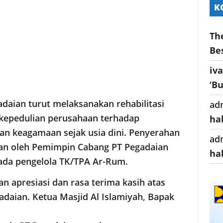
K
Th
Be
iv
‘B
aian turut melaksanakan rehabilitasi
ad
 kepedulian perusahaan terhadap
ha
kan keagamaan sejak usia dini. Penyerahan
ad
ukan oleh Pemimpin Cabang PT Pegadaian
ha
ada pengelola TK/TPA Ar-Rum.
 apresiasi dan rasa terima kasih atas
adaian. Ketua Masjid Al Islamiyah, Bapak