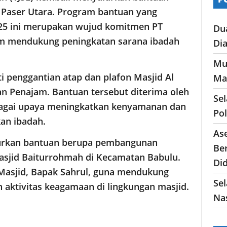
 Paser Utara. Program bantuan yang
25 ini merupakan wujud komitmen PT
Du
am mendukung peningkatan sarana ibadah
Di
Mu
i penggantian atap dan plafon Masjid Al
Ma
an Penajam. Bantuan tersebut diterima oleh
Se
bagai upaya meningkatkan kenyamanan dan
Po
an ibadah.
As
alurkan bantuan berupa pembangunan
Ber
asjid Baiturrohmah di Kecamatan Babulu.
Di
s Masjid, Bapak Sahrul, guna mendukung
Sel
aktivitas keagamaan di lingkungan masjid.
Nas