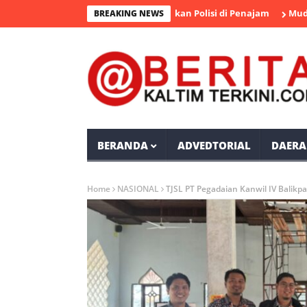
ngka Pengedar Sabu Diamankan Polisi di Penajam
Mudyat Noor T
BREAKING NEWS
BERANDA
ADVEDTORIAL
DAERA
Home
NASIONAL
TJSL PT Pegadaian Kanwil IV Balik