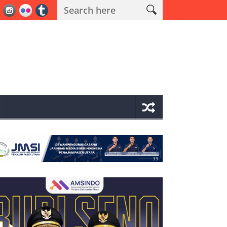
 Operasi Antik Mahakam 2026 Polres PPU Ungkap 19 Kasus Narkoba