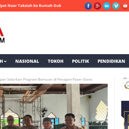
akziah ke Rumah Duka Mantan Bupati PPU Andi Harahap
Selama
H
NASIONAL
TOKOH
POLITIK
PENDIDIKAN
papan Salurkan Program Bantuan di Penajam Paser Utara