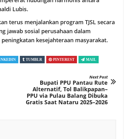
empererat hubungan harmonis antara
aldi Lubis.
kan terus menjalankan program TJSL secara
ung jawab sosial perusahaan dalam
peningkatan kesejahteraan masyarakat.
INKEDIN
TUMBLR
PINTEREST
MAIL
Next Post
Bupati PPU Pantau Rute
Alternatif, Tol Balikpapan–
PPU via Pulau Balang Dibuka
Gratis Saat Nataru 2025–2026