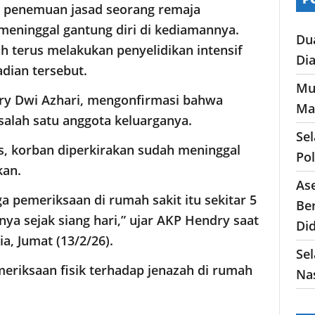
n penemuan jasad seorang remaja
meninggal gantung diri di kediamannya.
Du
ih terus melakukan penyelidikan intensif
Di
dian tersebut.
Mu
ry Dwi Azhari, mengonfirmasi bahwa
Ma
salah satu anggota keluarganya.
Se
s, korban diperkirakan sudah meninggal
Po
kan.
As
 pemeriksaan di rumah sakit itu sekitar 5
Ber
ya sejak siang hari,” ujar AKP Hendry saat
Di
, Jumat (13/2/26).
Sel
emeriksaan fisik terhadap jenazah di rumah
Nas