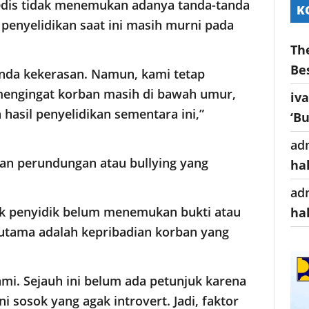
edis tidak menemukan adanya tanda-tanda
K
penyelidikan saat ini masih murni pada
Th
Be
anda kekerasan. Namun, kami tetap
engingat korban masih di bawah umur,
iv
asil penyelidikan sementara ini,”
‘B
ad
an perundungan atau bullying yang
ha
ad
 penyidik belum menemukan bukti atau
ha
 utama adalah kepribadian korban yang
ami. Sejauh ini belum ada petunjuk karena
i sosok yang agak introvert. Jadi, faktor