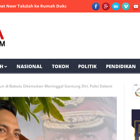
Takziah ke Rumah Duka Mantan Bupati PPU Andi Harahap
Selama
H
NASIONAL
TOKOH
POLITIK
PENDIDIKAN
n di Babulu Ditemukan Meninggal Gantung Diri, Polisi Dalami