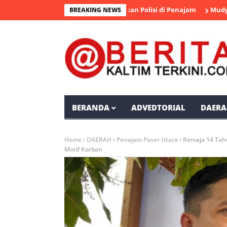
ngka Pengedar Sabu Diamankan Polisi di Penajam
Mudyat Noor 
BREAKING NEWS
BERANDA
ADVEDTORIAL
DAERA
Home
DAERAH
Penajam Paser Utara
Remaja 14 Tahu
Motif Korban