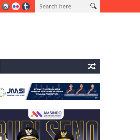
 Operasi Antik Mahakam 2026 Polres PPU Ungkap 19 Kasus Narkoba