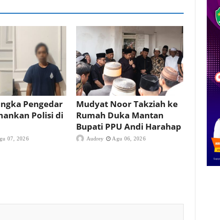
angka Pengedar
Mudyat Noor Takziah ke
ankan Polisi di
Rumah Duka Mantan
Bupati PPU Andi Harahap
gu 07, 2026
Audrey
Agu 06, 2026