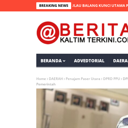
ESU: PEMBUKAAN JEMBATAN PULAU BALANG KUNCI UTAMA PEMERAT
BREAKING NEWS
BERANDA
ADVEDTORIAL
DAERA
Home
DAERAH
Penajam Paser Utara
DPRD PPU
DP
Pemerintah