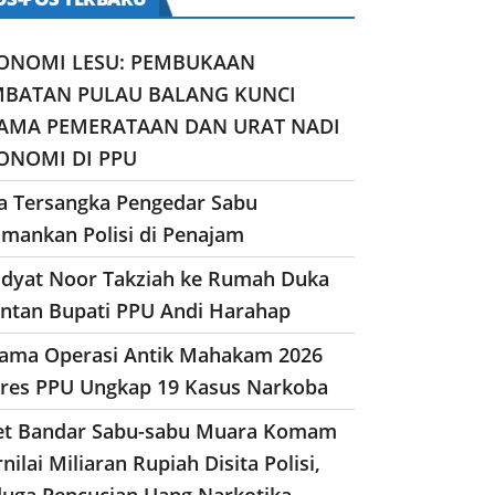
ONOMI LESU: PEMBUKAAN
MBATAN PULAU BALANG KUNCI
AMA PEMERATAAN DAN URAT NADI
ONOMI DI PPU
a Tersangka Pengedar Sabu
amankan Polisi di Penajam
dyat Noor Takziah ke Rumah Duka
ntan Bupati PPU Andi Harahap
lama Operasi Antik Mahakam 2026
lres PPU Ungkap 19 Kasus Narkoba
et Bandar Sabu-sabu Muara Komam
nilai Miliaran Rupiah Disita Polisi,
duga Pencucian Uang Narkotika