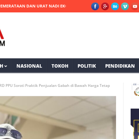
AAN DAN URAT NADI EKONOMI DI PPU
Dua Tersangka Pengedar S
H
NASIONAL
TOKOH
POLITIK
PENDIDIKAN
RD PPU Soroti Praktik Penjualan Gabah di Bawah Harga Tetap