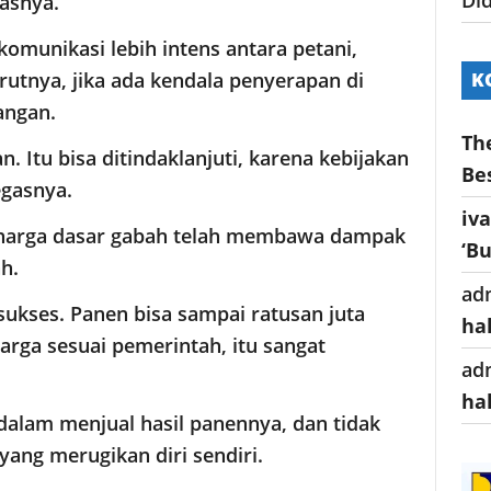
lasnya.
omunikasi lebih intens antara petani,
K
utnya, jika ada kendala penyerapan di
angan.
Th
. Itu bisa ditindaklanjuti, karena kebijakan
Be
tegasnya.
iv
an harga dasar gabah telah membawa dampak
‘B
ah.
ad
 sukses. Panen bisa sampai ratusan juta
ha
harga sesuai pemerintah, itu sangat
ad
ha
 dalam menjual hasil panennya, dan tidak
ang merugikan diri sendiri.