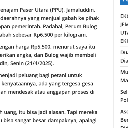
enajam Paser Utara (PPU), Jamaluddin,
EK
 daerahnya yang menjual gabah ke pihak
JE
apan pemerintah. Padahal, Perum Bulog
UT
abah sebesar Rp6.500 per kilogram.
EK
dengan harga Rp5.500, menurut saya itu
Du
erikan angka, dan Bulog wajib membeli
Di
in, Senin (21/4/2025).
Mu
 menjadi peluang bagi petani untuk
Ma
kenyataannya, ada yang tergesa-gesa
Se
han mendesak atau anggapan proses di
Po
As
uang, itu bisa jadi alasan. Tapi mereka
Ber
itu bisa sangat besar dampaknya, apalagi
Di