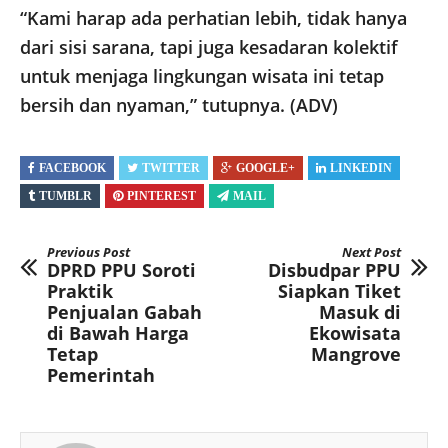
“Kami harap ada perhatian lebih, tidak hanya
dari sisi sarana, tapi juga kesadaran kolektif
untuk menjaga lingkungan wisata ini tetap
bersih dan nyaman,” tutupnya. (ADV)
FACEBOOK
TWITTER
GOOGLE+
LINKEDIN
TUMBLR
PINTEREST
MAIL
Previous Post
Next Post
DPRD PPU Soroti
Disbudpar PPU
Praktik
Siapkan Tiket
Penjualan Gabah
Masuk di
di Bawah Harga
Ekowisata
Tetap
Mangrove
Pemerintah