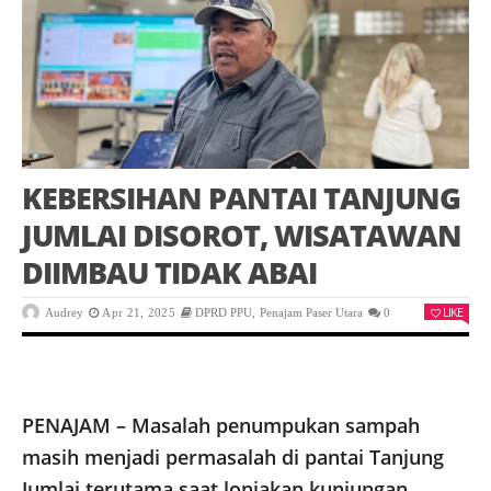
KEBERSIHAN PANTAI TANJUNG
JUMLAI DISOROT, WISATAWAN
DIIMBAU TIDAK ABAI
LIKE
Audrey
Apr 21, 2025
DPRD PPU
,
Penajam Paser Utara
0
PENAJAM – Masalah penumpukan sampah
masih menjadi permasalah di pantai Tanjung
Jumlai terutama saat lonjakan kunjungan