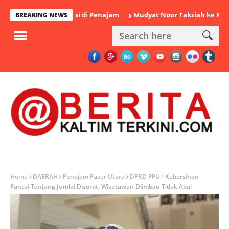
iamankan Polisi di Penajam
Mudyat Noor Takziah ke Rumah Duk
BREAKING NEWS
Home
DAERAH
Penajam Paser Utara
DPRD PPU
Kebersihan
Pantai Tanjung Jumlai Disorot, Wisatawan Diimbau Tidak Abai