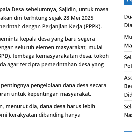
epala Desa sebelumnya, Sajidin, untuk masa
Du
kan diri terhitung sejak 28 Mei 2025
Di
erintah dengan Perjanjian Kerja (PPPK).
Mu
minta kepala desa yang baru segera
Ma
ngan seluruh elemen masyarakat, mulai
BPD), lembaga kemasyarakatan desa, tokoh
Se
da agar tercipta pemerintahan desa yang
Po
As
 pentingnya pengelolaan dana desa secara
Ber
saran untuk kepentingan masyarakat.
Di
n, menurut dia, dana desa harus lebih
Sel
mi kerakyatan dibanding hanya
Nas