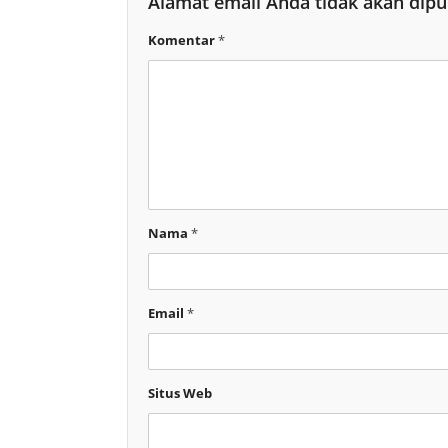
Alamat email Anda tidak akan dipu
Komentar
*
Nama
*
Email
*
Situs Web