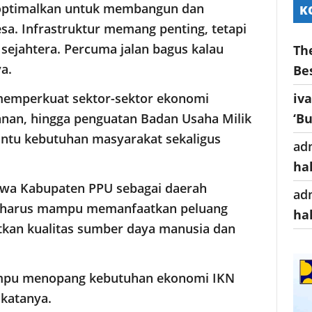
dioptimalkan untuk membangun dan
K
. Infrastruktur memang penting, tetapi
sejahtera. Percuma jalan bagus kalau
Th
a.
Be
iv
memperkuat sektor-sektor ekonomi
‘B
kanan, hingga penguatan Badan Usaha Milik
tu kebutuhan masyarakat sekaligus
ad
ha
wa Kabupaten PPU sebagai daerah
ad
) harus mampu memanfaatkan peluang
ha
an kualitas sumber daya manusia dan
ampu menopang kebutuhan ekonomi IKN
 katanya.