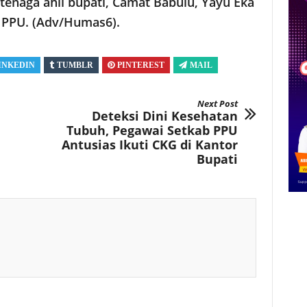
 tenaga ahli bupati, Camat Babulu, Yayu Eka
up PPU. (Adv/Humas6).
INKEDIN
TUMBLR
PINTEREST
MAIL
Next Post
Deteksi Dini Kesehatan
Tubuh, Pegawai Setkab PPU
Antusias Ikuti CKG di Kantor
Bupati