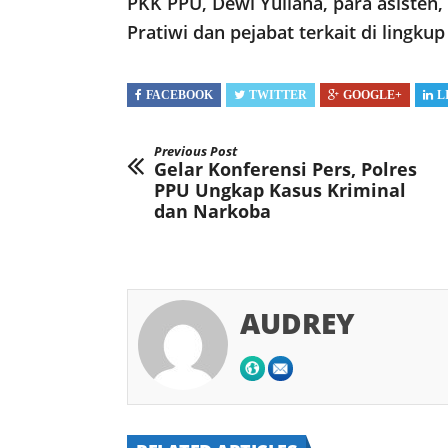
PKK PPU, Dewi Yuliana, para asisten,
Pratiwi dan pejabat terkait di lingk
FACEBOOK
TWITTER
GOOGLE+
L
Previous Post
Gelar Konferensi Pers, Polres
PPU Ungkap Kasus Kriminal
dan Narkoba
AUDREY