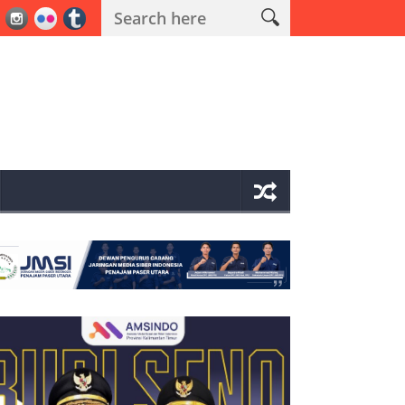
ama Operasi Antik Mahakam 2026 Polres PPU Ungkap 19 Kasus Narko