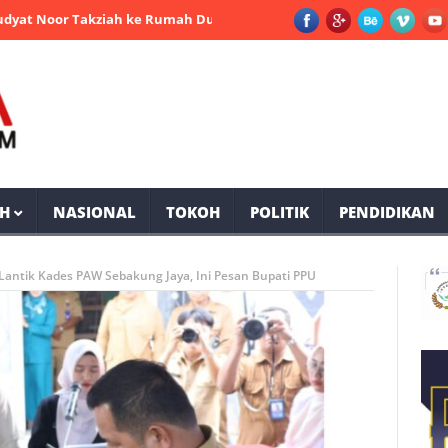
r Takziah ke Rumah Duka Mantan Bupati PPU Andi Harahap
Sel
H
NASIONAL
TOKOH
POLITIK
PENDIDIKAN
Lantik Kades PAW Sebakung Jaya, Ini Pesan Bupati PPU