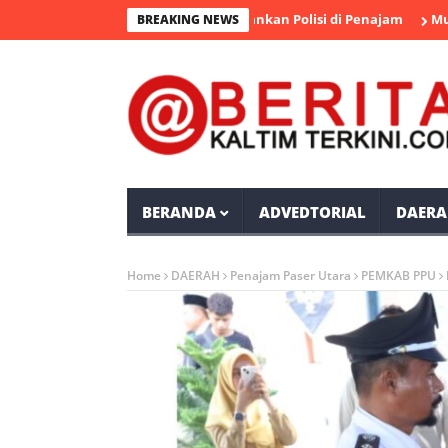
rsangka Pengedar Sabu Diamankan Polisi di Penajam
Mudyat Noo
BREAKING NEWS
BERANDA
ADVEDTORIAL
DAERA
Home
DAERAH
Penajam Paser Utara
PEMKAB PPU