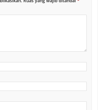
blikasikan.
Ruas yang wajib ditandai
*