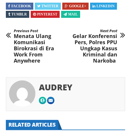
FACEBOOK
TWITTER
GOOGLE+
LINKEDIN
TUMBLR
PINTEREST
MAIL
Previous Post
Next Post
Menata Ulang
Gelar Konferensi
Komunikasi
Pers, Polres PPU
Birokrasi di Era
Ungkap Kasus
Work From
Kriminal dan
Anywhere
Narkoba
AUDREY
RELATED ARTICLES