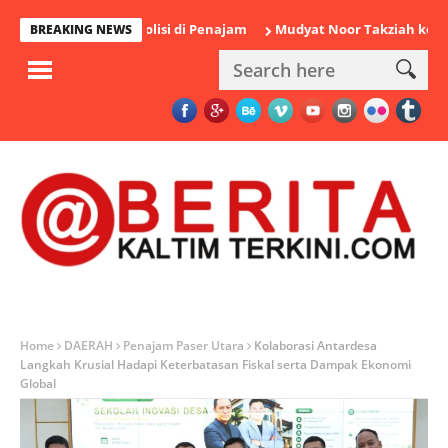
Diamankan Polisi di Penajam
Mudyat Noor Takziah ke Rumah Du
BREAKING NEWS
Home
DAERAH
Penajam Paser Utara
Kolaborasi Antardesa
Langkah Krusial Hadapi Keterbatasan Fiskal serta Dampak Ekonomi
Global