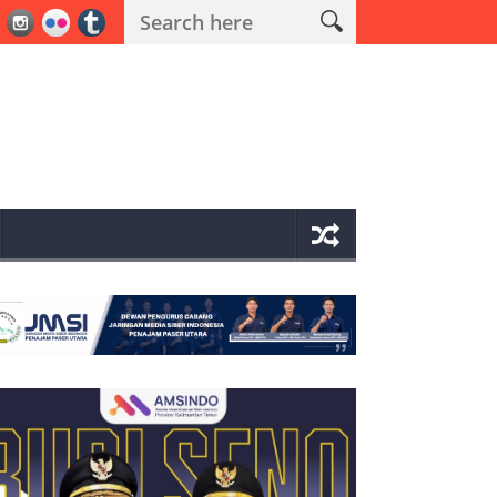
rkoba
Aset Bandar Sabu-sabu Muara Komam Bernilai Miliaran Rupi