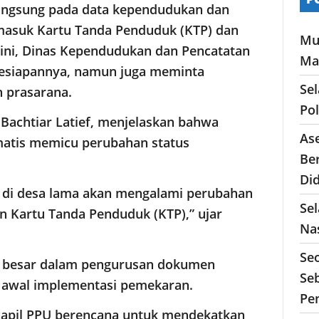
langsung pada data kependudukan dan
rmasuk Kartu Tanda Penduduk (KTP) dan
Mu
 ini, Dinas Kependudukan dan Pencatatan
Ma
 kesiapannya, namun juga meminta
Se
 prasarana.
Po
 Bachtiar Latief, menjelaskan bahwa
As
matis memicu perubahan status
Ber
Di
 di desa lama akan mengalami perubahan
Sel
n Kartu Tanda Penduduk (KTP),” ujar
Nas
Se
an besar dalam pengurusan dokumen
Seb
 awal implementasi pemekaran.
Pe
kcapil PPU berencana untuk mendekatkan