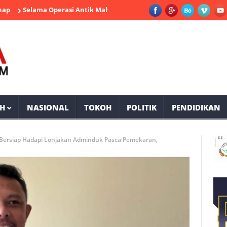
Selama Operasi Antik Mahakam 2026 Polres PPU Ungkap 19 Kasus Na
H
NASIONAL
TOKOH
POLITIK
PENDIDIKAN
Bersiap Hadapi Lonjakan Adminduk Pasca Pemekaran,