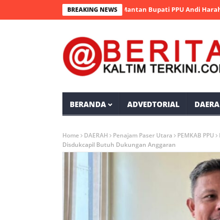
Noor Takziah ke Rumah Duka Mantan Bupati PPU Andi Harahap
BREAKING NEWS
BERANDA
ADVEDTORIAL
DAERA
Home
DAERAH
Penajam Paser Utara
PEMKAB PPU
Disdukcapil Butuh Dukungan Anggaran