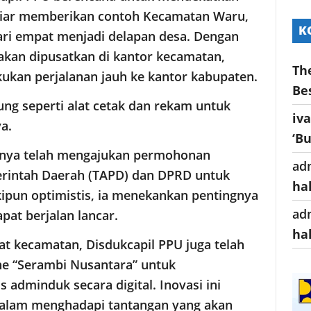
tiar memberikan contoh Kecamatan Waru,
K
ri empat menjadi delapan desa. Dengan
akan dipusatkan di kantor kecamatan,
Th
kukan perjalanan jauh ke kantor kabupaten.
Be
ng seperti alat cetak dan rekam untuk
iv
a.
‘B
nya telah mengajukan permohonan
ad
rintah Daerah (TAPD) dan DPRD untuk
ha
pun optimistis, ia menekankan pentingnya
ad
pat berjalan lancar.
ha
at kecamatan, Disdukcapil PPU juga telah
ne “Serambi Nusantara” untuk
minduk secara digital. Inovasi ini
 dalam menghadapi tantangan yang akan