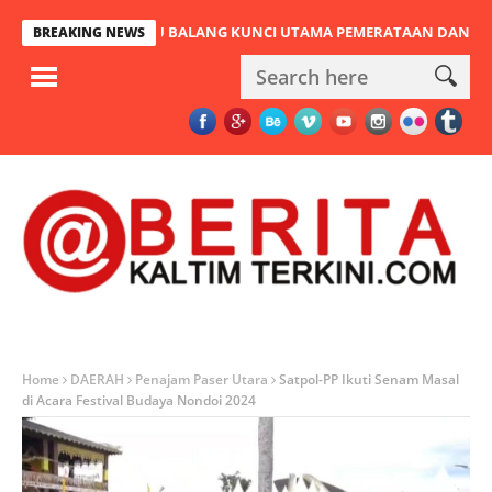
EMBATAN PULAU BALANG KUNCI UTAMA PEMERATAAN DAN URAT NAD
BREAKING NEWS
Home
DAERAH
Penajam Paser Utara
Satpol-PP Ikuti Senam Masal
di Acara Festival Budaya Nondoi 2024