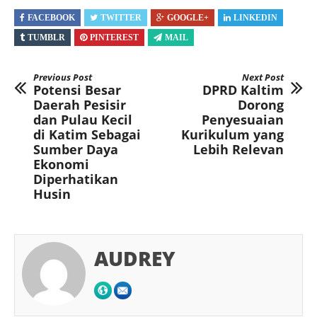
FACEBOOK
TWITTER
GOOGLE+
LINKEDIN
TUMBLR
PINTEREST
MAIL
Previous Post
Next Post
Potensi Besar
DPRD Kaltim
Daerah Pesisir
Dorong
dan Pulau Kecil
Penyesuaian
di Katim Sebagai
Kurikulum yang
Sumber Daya
Lebih Relevan
Ekonomi
Diperhatikan
Husin
AUDREY