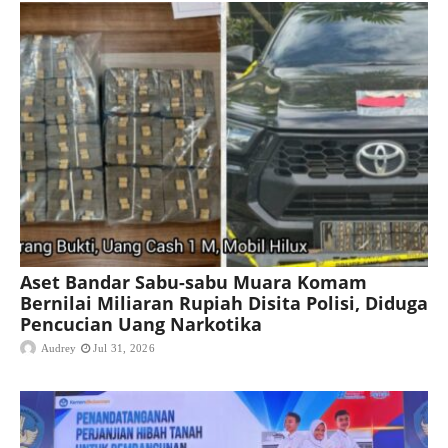
Aset Bandar Sabu-sabu Muara Komam
Bernilai Miliaran Rupiah Disita Polisi, Diduga
Pencucian Uang Narkotika
Audrey
Jul 31, 2026