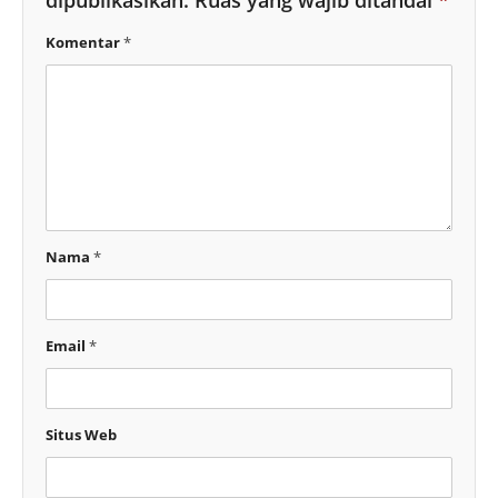
dipublikasikan.
Ruas yang wajib ditandai
*
Komentar
*
Nama
*
Email
*
Situs Web