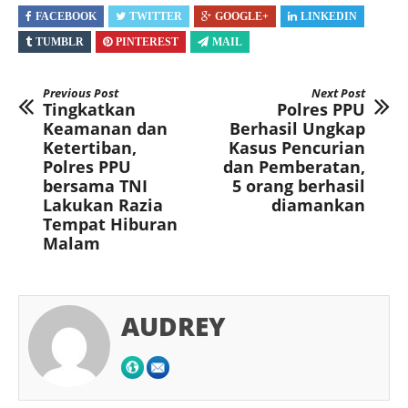
FACEBOOK
TWITTER
GOOGLE+
LINKEDIN
TUMBLR
PINTEREST
MAIL
Previous Post
Next Post
Tingkatkan
Polres PPU
Keamanan dan
Berhasil Ungkap
Ketertiban,
Kasus Pencurian
Polres PPU
dan Pemberatan,
bersama TNI
5 orang berhasil
Lakukan Razia
diamankan
Tempat Hiburan
Malam
AUDREY