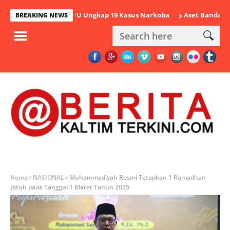
 2026 Polres PPU Ungkap 19 Kasus Narkoba
Aset Bandar Sabu-sab
BREAKING NEWS
Home
NASIONAL
Muhammadiyah Resmi Tetapkan 1 Ramadhan
Jatuh pada Tanggal 1 Maret Tahun 2025